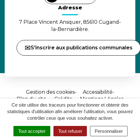
Adresse
7 Place Vincent Ansquer, 85610 Cugand-
la-Bernardière.
✉️S'inscrire aux publications communales
Gestion des cookies
Accessibilité
Plan du site
Crédits
Mentions Légales
Ce site utilise des traceurs pour fonctionner et obtenir des
Site
statistiques d'utilisation afin améliorer l'utilisation, vous pouvez
réalisé
contrôler ceux que vous souhaitez activer.
par
Tout accepter
Tout refuser
Personnaliser
Inovagora
MENU
RECHERCHER
ACCESSIBILITÉ
(ouverture