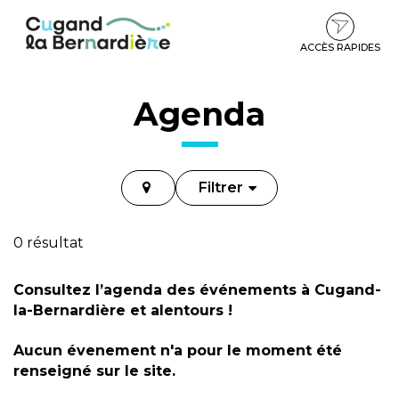
Gestion des traceurs
Aller
Aller
Aller
à
au
au
la
contenu
pied
ACCÈS RAPIDES
navigation
de
page
Agenda
Filtrer
0 résultat
Consultez l’agenda des événements à Cugand-
la-Bernardière et alentours !
Aucun évenement n'a pour le moment été
renseigné sur le site.