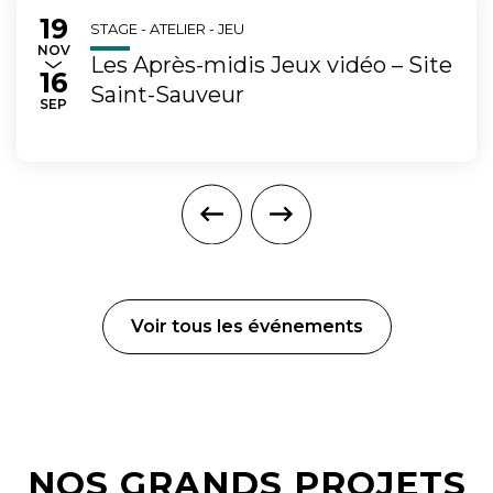
19
Du
au
STAGE - ATELIER - JEU
EMBRE
NOV
Les Après-midis Jeux vidéo – Site
16
Saint-Sauveur
TEMBRE
SEP
Voir tous les événements
NOS GRANDS PROJETS