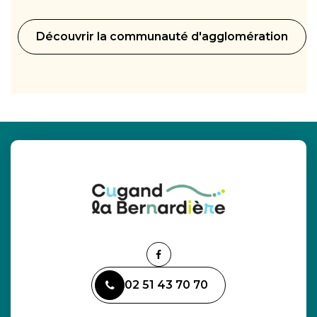
Découvrir la communauté d'agglomération
Lien
vers
02 51 43 70 70
le
compte