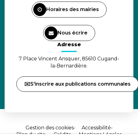
Facebook
Horaires des mairies
Nous écrire
(ouverture dans un nouvel o
Adresse
7 Place Vincent Ansquer, 85610 Cugand-
la-Bernardière.
✉️S'inscrire aux publications communales
Gestion des cookies
Accessibilité
Plan du site
Crédits
Mentions Légales