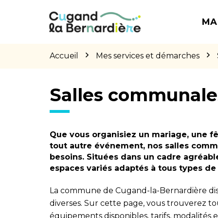
Gestion des traceurs
Aller
Aller
Aller
à
au
au
MA
la
contenu
pied
navigation
de
page
Accueil
Mes services et démarches
Salles communale
Que vous organisiez un mariage, une fê
tout autre événement, nos salles comm
besoins. Situées dans un cadre agréable
espaces variés adaptés à tous types d
La commune de Cugand-la-Bernardière disp
diverses. Sur cette page, vous trouverez tou
équipements disponibles, tarifs, modalités et