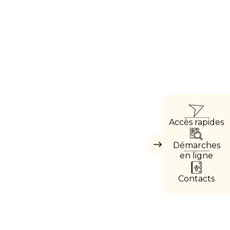
ACCÈ
Accès rapides
DIRE
Démarches
Masquer
les
en ligne
accès
directs
Contacts