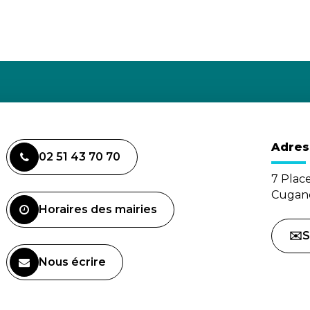
Adres
02 51 43 70 70
7 Plac
Cugand
Horaires des mairies
✉️S
Nous écrire
(ouverture dans un nouvel onglet)