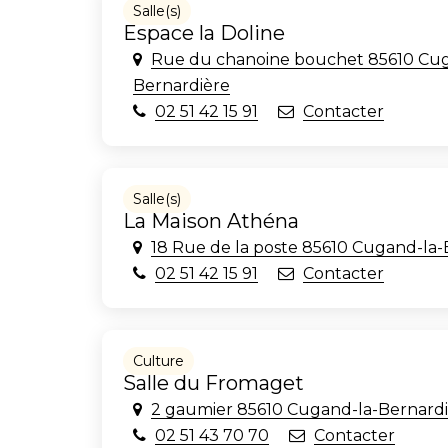
Salle(s)
Espace la Doline
Rue du chanoine bouchet 85610 Cug
Bernardière
02 51 42 15 91
Contacter
Salle(s)
La Maison Athéna
18 Rue de la poste 85610 Cugand-la-
02 51 42 15 91
Contacter
Culture
Salle du Fromaget
2 gaumier 85610 Cugand-la-Bernard
02 51 43 70 70
Contacter