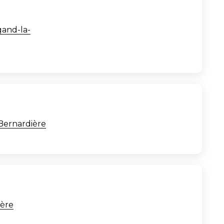
and-la-
Bernardière
ière