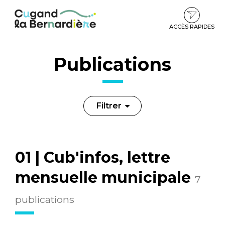
Gestion des traceurs
Aller
Aller
Aller
à
au
au
la
contenu
pied
ACCÈS RAPIDES
navigation
de
page
Publications
Filtrer
Filtrer
les
01 | Cub'infos, lettre
publications
mensuelle municipale
7
publications