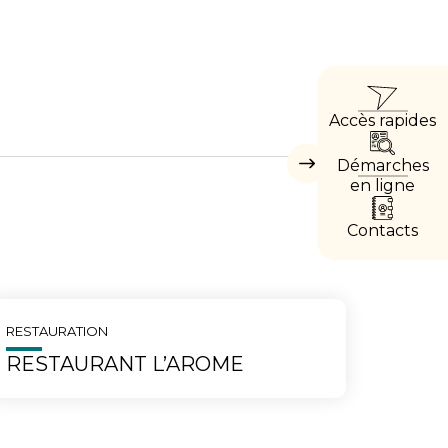
ACCÈ
Accès rapides
DIRE
Démarches
Masquer
les
en ligne
accès
directs
Contacts
RESTAURATION
RESTAURANT L’AROME