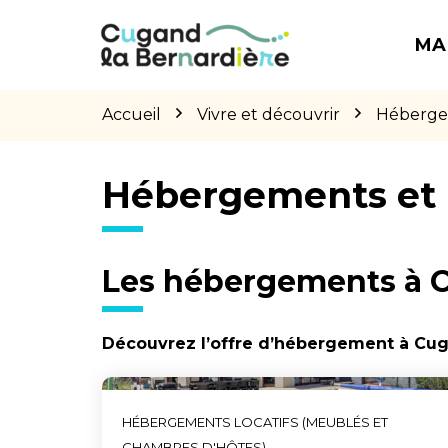
Gestion des traceurs
Aller
Aller
Aller
à
au
au
MA
la
contenu
pied
navigation
de
page
Accueil
Vivre et découvrir
Hébergem
Hébergements et 
Les hébergements à C
Découvrez l’offre d’hébergement à Cug
HÉBERGEMENTS LOCATIFS (MEUBLÉS ET
CHAMBRES D'HÔTES)