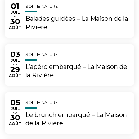
01
Du
au
SORTIE NATURE
LET
JUIL
Balades guidées – La Maison de la
30
Rivière
AOÛT
03
Du
au
SORTIE NATURE
LET
JUIL
L’apéro embarqué – La Maison de
29
la Rivière
AOÛT
05
Du
au
SORTIE NATURE
LET
JUIL
Le brunch embarqué – La Maison
30
de la Rivière
AOÛT