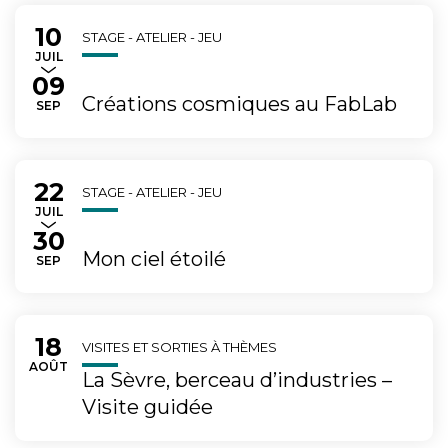
10
Du
au
STAGE - ATELIER - JEU
LET
JUIL
09
Créations cosmiques au FabLab
TEMBRE
SEP
22
Du
au
STAGE - ATELIER - JEU
LET
JUIL
30
Mon ciel étoilé
TEMBRE
SEP
18
Du
VISITES ET SORTIES À THÈMES
AOÛT
La Sèvre, berceau d’industries –
Visite guidée