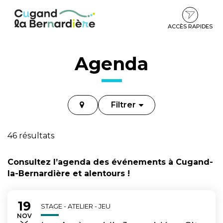
Gestion des traceurs
Aller
Aller
Aller
à
au
au
la
contenu
pied
ACCÈS RAPIDES
navigation
de
page
Agenda
Filtrer
46 résultats
Consultez l’agenda des événements à Cugand-
la-Bernardière et alentours !
19
Du
au
STAGE - ATELIER - JEU
EMBRE
NOV