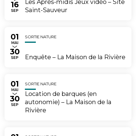
Les Après-midis Jeux vidéo – Site
16
Saint-Sauveur
TEMBRE
SEP
01
Du
au
SORTIE NATURE
MAI
30
Enquête – La Maison de la Rivière
TEMBRE
SEP
01
Du
au
SORTIE NATURE
MAI
Location de barques (en
30
autonomie) – La Maison de la
TEMBRE
SEP
Rivière