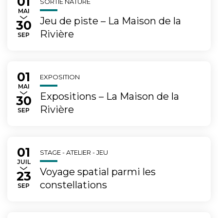
01
Du
au
SORTIE NATURE
MAI
Jeu de piste – La Maison de la
30
Rivière
TEMBRE
SEP
01
Du
au
EXPOSITION
MAI
Expositions – La Maison de la
30
Rivière
TEMBRE
SEP
01
Du
au
STAGE - ATELIER - JEU
LET
JUIL
Voyage spatial parmi les
23
constellations
TEMBRE
SEP