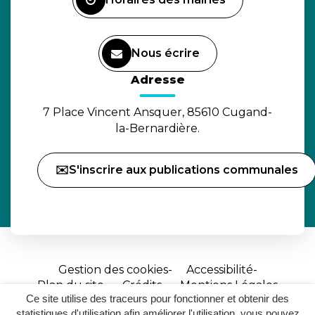
Nous écrire
(ouverture dans un nouvel o
Adresse
7 Place Vincent Ansquer, 85610 Cugand-
la-Bernardière.
✉️S'inscrire aux publications communales
Gestion des cookies
Accessibilité
Plan du site
Crédits
Mentions Légales
Ce site utilise des traceurs pour fonctionner et obtenir des
Site
statistiques d'utilisation afin améliorer l'utilisation, vous pouvez