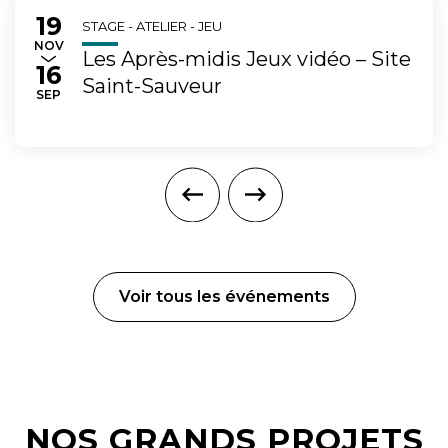
19
Du
au
STAGE - ATELIER - JEU
EMBRE
NOV
Les Après-midis Jeux vidéo – Site
16
Saint-Sauveur
TEMBRE
SEP
Voir tous les événements
NOS GRANDS PROJETS