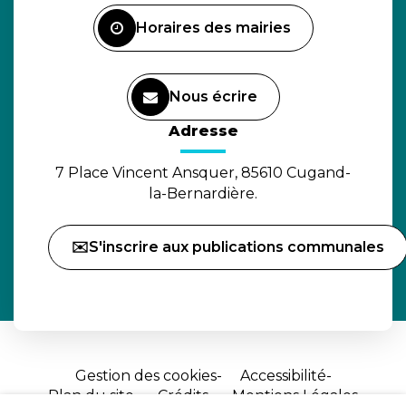
Facebook
Horaires des mairies
Nous écrire
(ouverture dans un nouvel o
Adresse
7 Place Vincent Ansquer, 85610 Cugand-
la-Bernardière.
✉️S'inscrire aux publications communales
Gestion des cookies
Accessibilité
Plan du site
Crédits
Mentions Légales