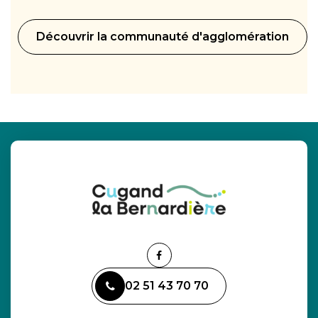
Découvrir la communauté d'agglomération
Lien
vers
02 51 43 70 70
le
compte