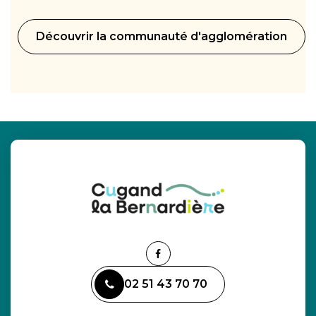
Découvrir la communauté d'agglomération
Lien
vers
02 51 43 70 70
le
compte