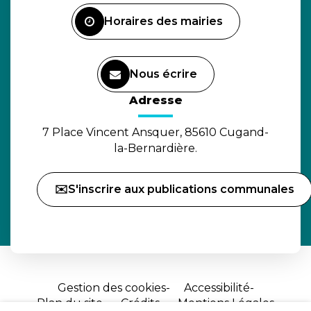
Facebook
Horaires des mairies
Nous écrire
(ouverture dans un nouvel o
Adresse
7 Place Vincent Ansquer, 85610 Cugand-
la-Bernardière.
✉️S'inscrire aux publications communales
Gestion des cookies
Accessibilité
Plan du site
Crédits
Mentions Légales