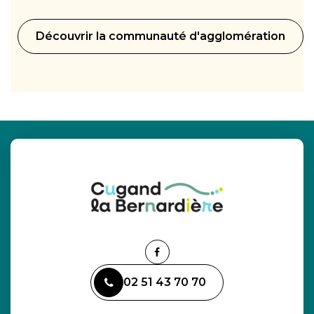
Découvrir la communauté d'agglomération
Lien
vers
02 51 43 70 70
le
compte