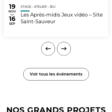
19
Du
au
STAGE - ATELIER - JEU
EMBRE
NOV
Les Après-midis Jeux vidéo – Site
16
Saint-Sauveur
TEMBRE
SEP
Voir tous les événements
NOS GRANDS PROJETS