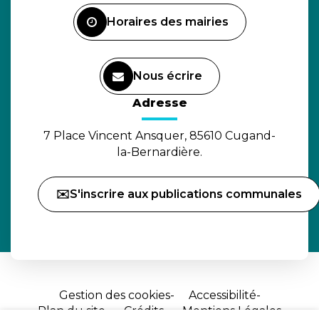
Facebook
Horaires des mairies
Nous écrire
(ouverture dans un nouvel o
Adresse
7 Place Vincent Ansquer, 85610 Cugand-
la-Bernardière.
✉️S'inscrire aux publications communales
Gestion des cookies
Accessibilité
Plan du site
Crédits
Mentions Légales