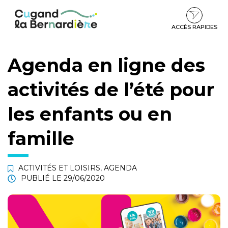
Gestion des traceurs
Aller
Aller
Aller
à
au
au
la
contenu
pied
ACCÈS RAPIDES
navigation
de
page
Agenda en ligne des
activités de l’été pour
les enfants ou en
famille
ACTIVITÉS ET LOISIRS
,
AGENDA
PUBLIÉ LE
29/06/2020