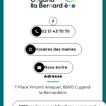
Lien
vers
02 51 43 70 70
le
compte
Facebook
Horaires des mairies
Nous écrire
(ouverture dans un nouvel o
Adresse
7 Place Vincent Ansquer, 85610 Cugand-
la-Bernardière.