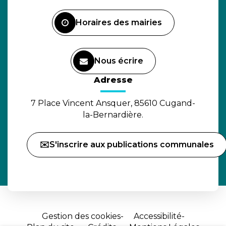
Facebook
Horaires des mairies
Nous écrire
(ouverture dans un nouvel o
Adresse
7 Place Vincent Ansquer, 85610 Cugand-
la-Bernardière.
✉️S'inscrire aux publications communales
Gestion des cookies
Accessibilité