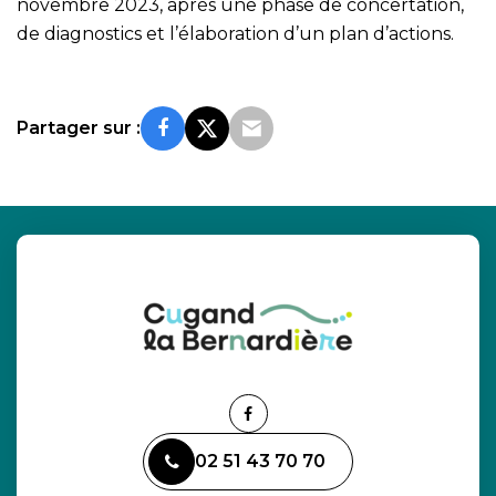
novembre 2023, après une phase de concertation,
de diagnostics et l’élaboration d’un plan d’actions.
Partager sur :
Lien
vers
02 51 43 70 70
le
compte