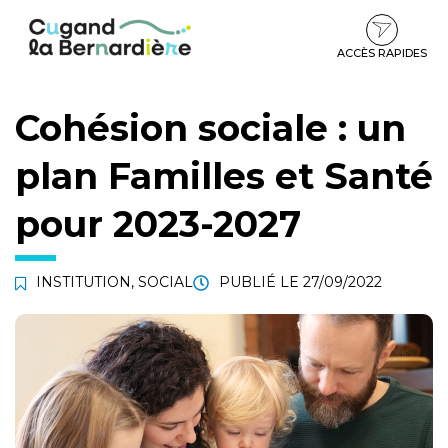
Gestion des traceurs
Aller
Aller
Aller
à
au
au
la
contenu
pied
ACCÈS RAPIDES
navigation
de
page
Cohésion sociale : un
plan Familles et Santé
pour 2023-2027
INSTITUTION
,
SOCIAL
PUBLIÉ LE
27/09/2022