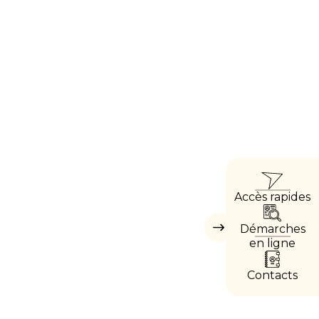
ACCÈ
Accès rapides
DIRE
Démarches
Masquer
les
en ligne
accès
directs
Contacts