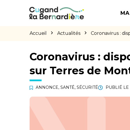
Gestion des traceurs
Aller
Aller
Aller
à
au
au
MA
la
contenu
pied
navigation
de
page
Accueil
Actualités
Coronavirus : di
Coronavirus : disp
sur Terres de Mon
ANNONCE
,
SANTÉ
,
SÉCURITÉ
PUBLIÉ LE