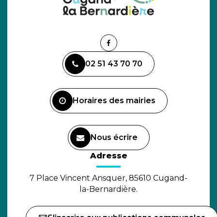
Lien
vers
02 51 43 70 70
le
compte
Facebook
Horaires des mairies
Nous écrire
(ouverture dans un nouvel o
Adresse
7 Place Vincent Ansquer, 85610 Cugand-
la-Bernardière.