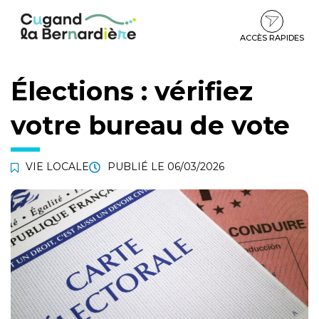
Gestion des traceurs
Aller
Aller
Aller
à
au
au
la
contenu
pied
ACCÈS RAPIDES
navigation
de
page
Élections : vérifiez
votre bureau de vote
VIE LOCALE
PUBLIÉ LE
06/03/2026