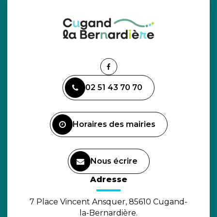
Lien
vers
02 51 43 70 70
le
compte
Facebook
Horaires des mairies
Nous écrire
(ouverture dans un nouvel o
Adresse
7 Place Vincent Ansquer, 85610 Cugand-
la-Bernardière.