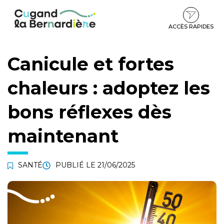
Gestion des traceurs
Aller
Aller
Aller
à
au
au
la
contenu
pied
ACCÈS RAPIDES
navigation
de
page
Canicule et fortes
chaleurs : adoptez les
bons réflexes dès
maintenant
SANTÉ
PUBLIÉ LE
21/06/2025