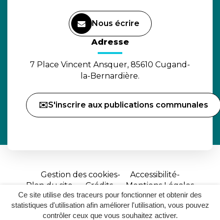
Nous écrire
(ouverture dans un nouvel o
Adresse
7 Place Vincent Ansquer, 85610 Cugand-
la-Bernardière.
✉️S'inscrire aux publications communales
Gestion des cookies
Accessibilité
Plan du site
Crédits
Mentions Légales
Ce site utilise des traceurs pour fonctionner et obtenir des
Site
statistiques d'utilisation afin améliorer l'utilisation, vous pouvez
réalisé
contrôler ceux que vous souhaitez activer.