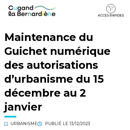
Gestion des traceurs
Aller
Aller
Aller
à
au
au
la
contenu
pied
ACCÈS RAPIDES
navigation
de
page
Maintenance du
Guichet numérique
des autorisations
d’urbanisme du 15
décembre au 2
janvier
URBANISME
PUBLIÉ LE
13/12/2023