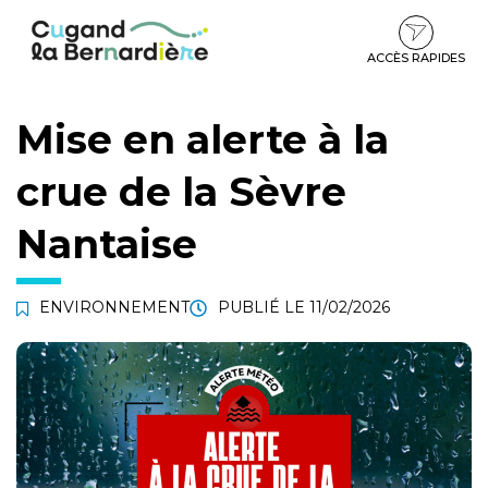
Gestion des traceurs
Aller
Aller
Aller
à
au
au
la
contenu
pied
ACCÈS RAPIDES
navigation
de
page
Mise en alerte à la
crue de la Sèvre
Nantaise
ENVIRONNEMENT
PUBLIÉ LE
11/02/2026