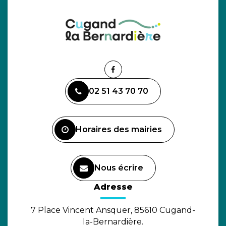
Lien
vers
02 51 43 70 70
le
compte
Facebook
Horaires des mairies
Nous écrire
(ouverture dans un nouvel o
Adresse
7 Place Vincent Ansquer, 85610 Cugand-
la-Bernardière.