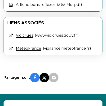
Affiche bons reflexes
3,55
Mo
, pdf
LIENS ASSOCIÉS
Vigicrues
www.vigicrues.gouv.fr
MétéoFrance
vigilance.meteofrance.fr
Partager sur :