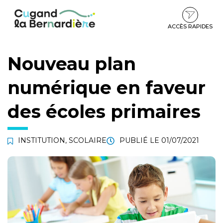
Gestion des traceurs
Aller
Aller
Aller
à
au
au
la
contenu
pied
ACCÈS RAPIDES
navigation
de
page
Nouveau plan
numérique en faveur
des écoles primaires
INSTITUTION
,
SCOLAIRE
PUBLIÉ LE
01/07/2021