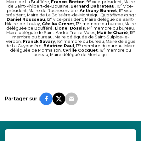
e
Maire de La Bruffière,
Francis Breton
, 9
vice-président, Maire
e
de Saint-Philbert-de-Bouaine,
Bernard Dabreteau
, 10
vice-
e
président, Maire de Rocheservière.
Anthony Bonnet
, 11
vice-
président, Maire de La Boissière-de-Montaigu.
Quatrième rang :
e
Daniel Rousseau
, 12
vice-président, Maire délégué de Saint-
e
Hilaire-de-Loulay,
Cécilia Grenet
, 13
membre du bureau, Maire
e
déléguée de Boufféré,
Lionel Bossis
, 14
membre du bureau,
e
Maire délégué de Saint-André-Treize-Voies,
Maëlle Charié
, 15
membre du bureau, Maire déléguée de Saint-Sulpice-le-
e
Verdon,
Franck Savary
, 16
membre du bureau, Maire délégué
e
de La Guyonnière,
Béatrice Paul
, 17
membre du bureau, Maire
e
déléguée de Mormaison,
Cyrille Cocquet
, 18
membre du
bureau, Maire délégué de Montaigu.
Partager sur :