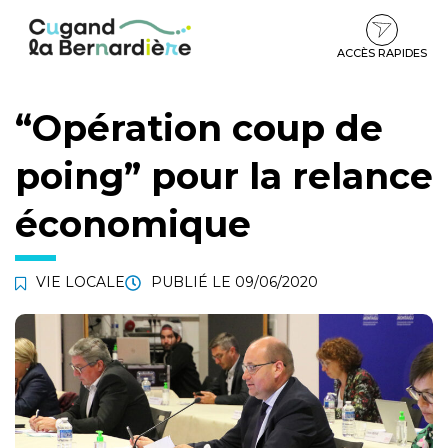
Gestion des traceurs
Aller
Aller
Aller
à
au
au
la
contenu
pied
ACCÈS RAPIDES
navigation
de
page
“Opération coup de
poing” pour la relance
économique
VIE LOCALE
PUBLIÉ LE
09/06/2020