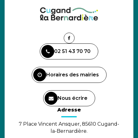
Lien
vers
02 51 43 70 70
le
compte
Facebook
Horaires des mairies
Nous écrire
(ouverture dans un nouvel o
Adresse
7 Place Vincent Ansquer, 85610 Cugand-
la-Bernardière.