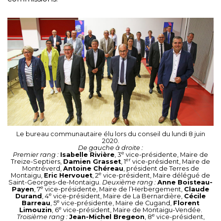
Le bureau communautaire élu lors du conseil du lundi 8 juin
2020.
De gauche à droite :
e
Premier rang :
Isabelle Rivière
, 3
vice-présidente, Maire de
er
Treize-Septiers,
Damien Grasset
, 1
vice-président, Maire de
Montréverd,
Antoine Chéreau
, président de Terres de
e
Montaigu,
Eric Hervouet
, 2
vice-président, Maire délégué de
Saint-Georges-de-Montaigu.
Deuxième rang :
Anne Boisteau-
e
Payen
, 7
vice-présidente, Maire de l’Herbergement,
Claude
e
Durand
, 4
vice-président, Maire de La Bernardière,
Cécile
e
Barreau
, 5
vice-présidente, Maire de Cugand,
Florent
e
Limouzin
, 6
vice-président, Maire de Montaigu-Vendée.
e
Troisième rang :
Jean-Michel Bregeon
, 8
vice-président,