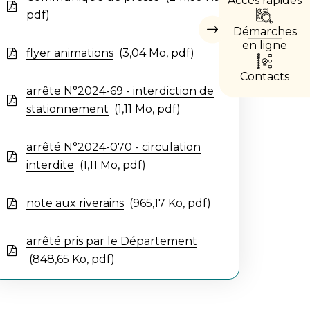
DIRE
pdf
Démarches
Masquer
les
en ligne
flyer animations
3,04
Mo
, pdf
accès
directs
Contacts
arrête N°2024-69 - interdiction de
stationnement
1,11
Mo
, pdf
arrêté N°2024-070 - circulation
interdite
1,11
Mo
, pdf
note aux riverains
965,17
Ko
, pdf
arrêté pris par le Département
848,65
Ko
, pdf