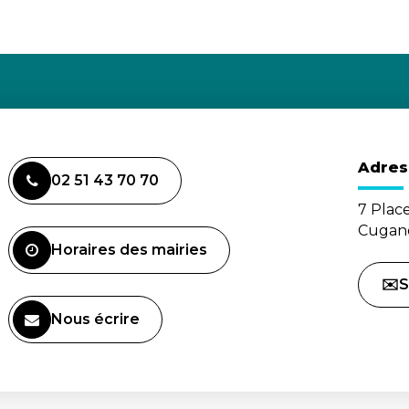
Adres
02 51 43 70 70
7 Plac
Cugand
Horaires des mairies
✉️S
Nous écrire
(ouverture dans un nouvel onglet)