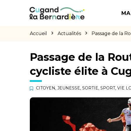
Gestion des traceurs
Aller
Aller
Aller
à
au
au
MA
la
contenu
pied
navigation
de
page
Accueil
Actualités
Passage de la Ro
Passage de la Rou
cycliste élite à C
CITOYEN
,
JEUNESSE
,
SORTIE
,
SPORT
,
VIE L