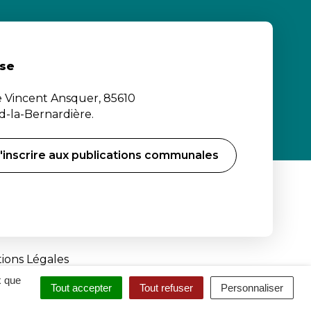
se
e Vincent Ansquer, 85610
-la-Bernardière.
'inscrire aux publications communales
ions Légales
x que
Tout accepter
Tout refuser
Personnaliser