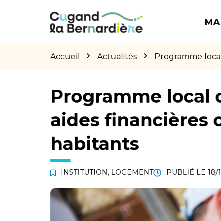
Gestion des traceurs
Aller
Aller
Aller
à
au
au
MA
la
contenu
pied
navigation
de
page
Accueil
Actualités
Programme local d
Programme local de
aides financières 
habitants
INSTITUTION
,
LOGEMENT
PUBLIÉ LE
18/