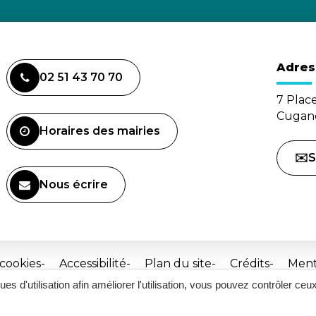
Adres
02 51 43 70 70
7 Plac
Cugand
Horaires des mairies
✉️S
Nous écrire
(ouverture dans un nouvel onglet)
 cookies
Accessibilité
Plan du site
Crédits
Ment
ques d'utilisation afin améliorer l'utilisation, vous pouvez contrôler ceu
Site
réalisé