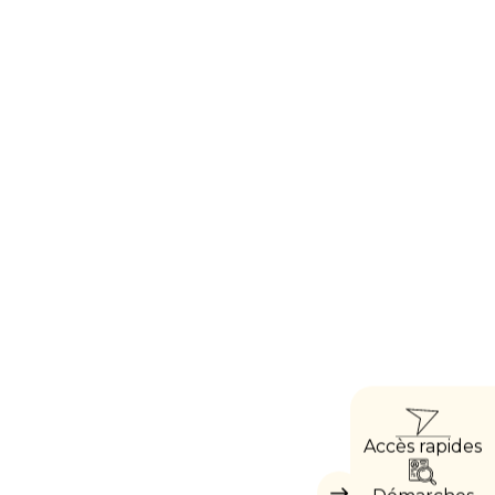
ACCÈ
Accès rapides
DIRE