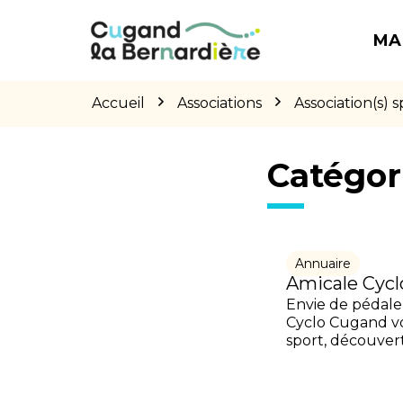
Gestion des traceurs
Aller
Aller
Aller
à
au
au
MA
la
contenu
pied
navigation
de
page
Accueil
Associations
Association(s) s
Catégor
Annuaire
Amicale Cyc
Envie de pédale
Cyclo Cugand vou
sport, découverte