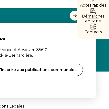
Accès rapides
DIRE
Démarches
Masquer
les
en ligne
accès
directs
Contacts
se
e Vincent Ansquer, 85610
-la-Bernardière.
'inscrire aux publications communales
ions Légales