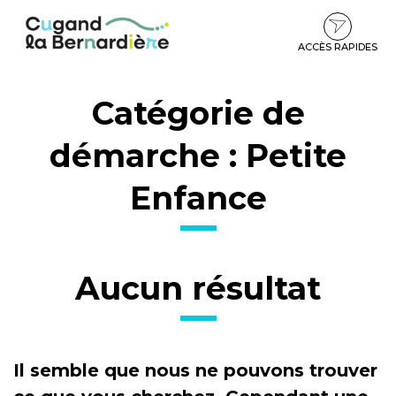
Gestion des traceurs
Aller
Aller
Aller
à
au
au
la
contenu
pied
ACCÈS RAPIDES
navigation
de
page
Catégorie de
démarche :
Petite
Enfance
Aucun résultat
Il semble que nous ne pouvons trouver