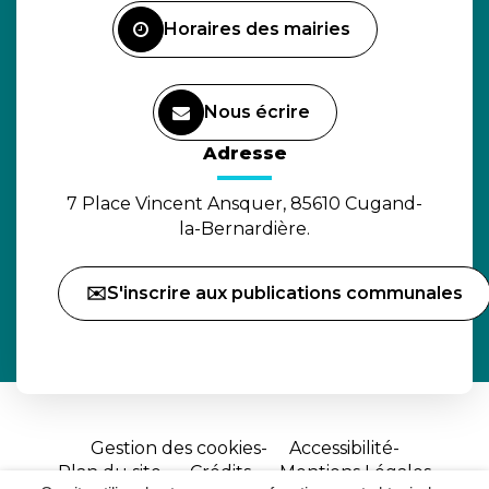
Horaires des mairies
Nous écrire
(ouverture dans un nouvel o
Adresse
7 Place Vincent Ansquer, 85610 Cugand-
la-Bernardière.
✉️S'inscrire aux publications communales
Gestion des cookies
Accessibilité
Plan du site
Crédits
Mentions Légales