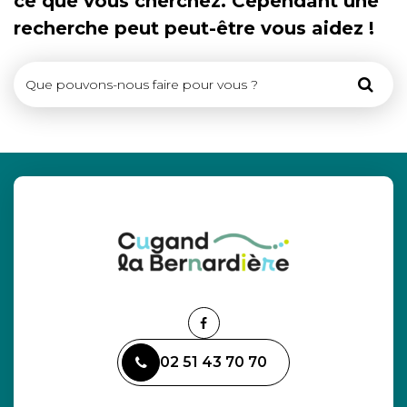
ce que vous cherchez. Cependant une
recherche peut peut-être vous aidez !
Rech
Lien
vers
02 51 43 70 70
le
compte
Facebook