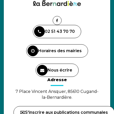
Lien
vers
02 51 43 70 70
le
compte
Facebook
Horaires des mairies
Nous écrire
(ouverture dans un nouvel o
Adresse
7 Place Vincent Ansquer, 85610 Cugand-
la-Bernardière.
✉️S'inscrire aux publications communales