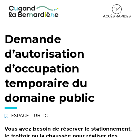
Gestion des traceurs
Aller
Aller
Aller
à
au
au
la
contenu
pied
ACCÈS RAPIDES
navigation
de
page
Demande
d’autorisation
d’occupation
temporaire du
domaine public
ESPACE PUBLIC
Vous avez besoin de réserver le stationnement,
le trottoir ou la chaussée pour réaliser des