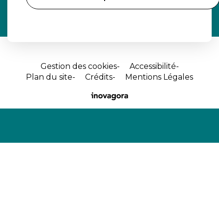
Gestion des cookies
Accessibilité
Plan du site
Crédits
Mentions Légales
Site
réalisé
par
Inovagora
(ouverture
dans
un
nouvel
onglet)