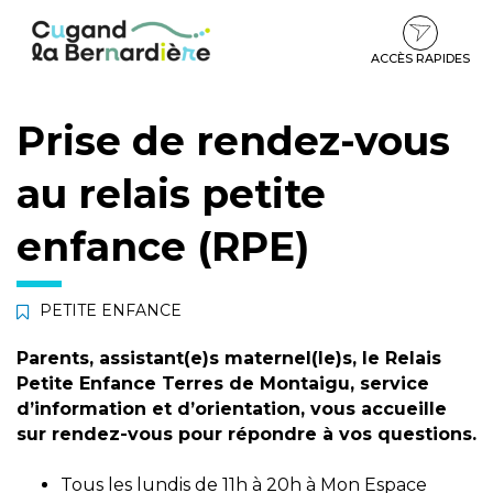
Gestion des traceurs
Aller
Aller
Aller
à
au
au
la
contenu
pied
ACCÈS RAPIDES
navigation
de
page
Prise de rendez-vous
au relais petite
enfance (RPE)
PETITE ENFANCE
Parents, assistant(e)s maternel(le)s, le
Relais
Petite Enfance Terres de Montaigu
, service
d’information et d’orientation, vous accueille
sur rendez-vous pour répondre à vos questions.
Tous les lundis de 11h à 20h à
Mon Espace