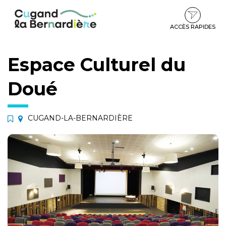
Gestion des traceurs
Aller
Aller
Aller
à
au
au
la
contenu
pied
ACCÈS RAPIDES
navigation
de
page
Espace Culturel du
Doué
CUGAND-LA-BERNARDIÈRE