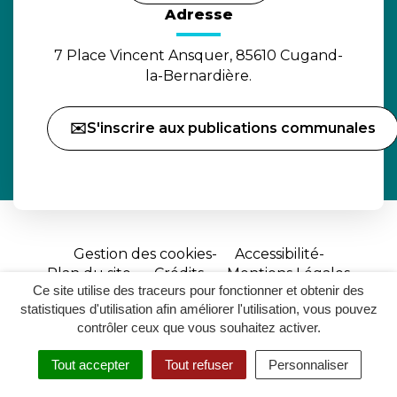
Adresse
7 Place Vincent Ansquer, 85610 Cugand-
la-Bernardière.
✉️S'inscrire aux publications communales
Gestion des cookies
Accessibilité
Plan du site
Crédits
Mentions Légales
Ce site utilise des traceurs pour fonctionner et obtenir des
Site
statistiques d'utilisation afin améliorer l'utilisation, vous pouvez
réalisé
contrôler ceux que vous souhaitez activer.
par
Tout accepter
Tout refuser
Personnaliser
Inovagora
MENU
RECHERCHER
ACCESSIBILITÉ
(ouverture