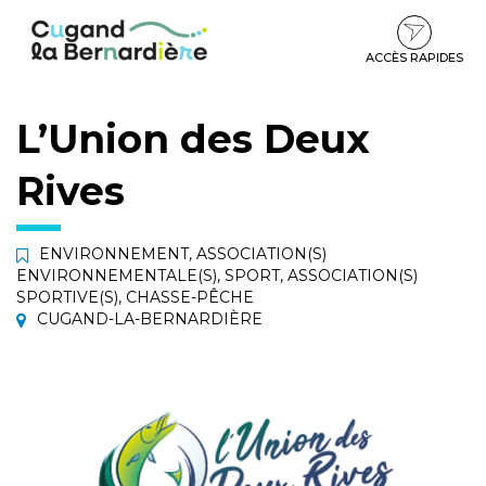
Gestion des traceurs
Aller
Aller
Aller
à
au
au
la
contenu
pied
ACCÈS RAPIDES
navigation
de
page
L’Union des Deux
Rives
ENVIRONNEMENT
,
ASSOCIATION(S)
ENVIRONNEMENTALE(S)
,
SPORT
,
ASSOCIATION(S)
SPORTIVE(S)
,
CHASSE-PÊCHE
CUGAND-LA-BERNARDIÈRE