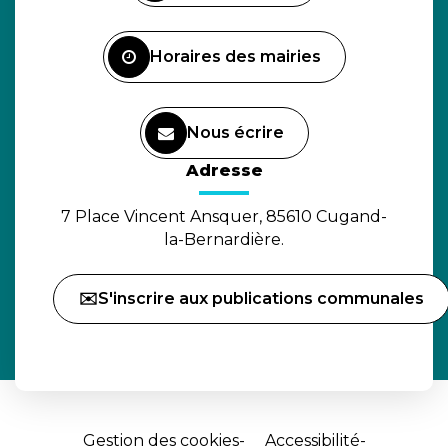
compte
Facebook
Horaires des mairies
Nous écrire
(ouverture dans un nouvel o
Adresse
7 Place Vincent Ansquer, 85610 Cugand-
la-Bernardière.
✉️S'inscrire aux publications communales
Gestion des cookies
Accessibilité