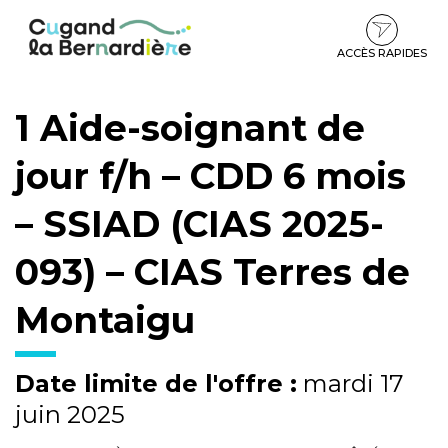
Gestion des traceurs
Aller
Aller
Aller
à
au
au
la
contenu
pied
ACCÈS RAPIDES
navigation
de
page
1 Aide-soignant de
jour f/h – CDD 6 mois
– SSIAD (CIAS 2025-
093) – CIAS Terres de
Montaigu
Date limite de l'offre :
mardi 17
juin 2025