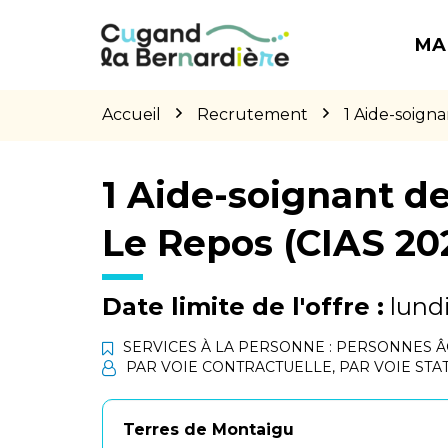
Gestion des traceurs
Aller
Aller
Aller
à
au
au
MA
la
contenu
pied
navigation
de
page
Accueil
Recrutement
1 Aide-soign
1 Aide-soignant de
Le Repos (CIAS 20
Date limite de l'offre :
lundi
SERVICES À LA PERSONNE : PERSONNES 
PAR VOIE CONTRACTUELLE
,
PAR VOIE STA
Terres de Montaigu