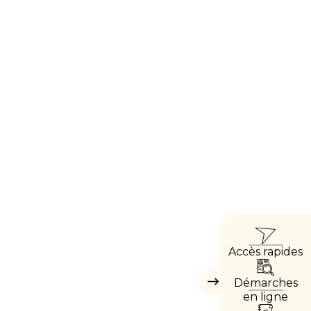
ACCÈ
Accès rapides
DIRE
Démarches
Masquer
les
en ligne
accès