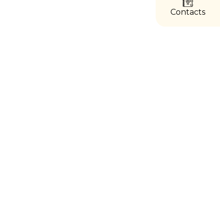
directs
Contacts