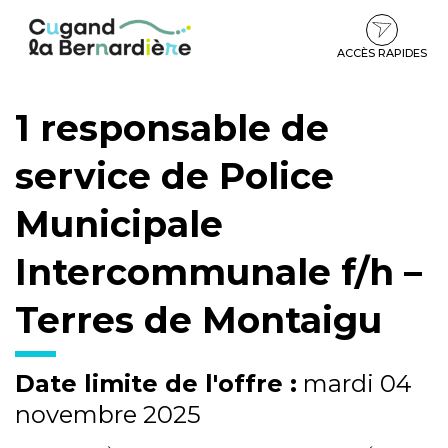
Gestion des traceurs
Aller
Aller
Aller
à
au
au
la
contenu
pied
ACCÈS RAPIDES
navigation
de
page
1 responsable de
service de Police
Municipale
Intercommunale f/h –
Terres de Montaigu
Date limite de l'offre :
mardi 04
novembre 2025