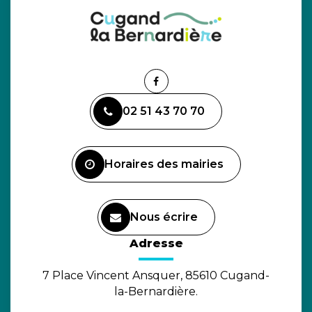
Lien
vers
02 51 43 70 70
le
compte
Facebook
Horaires des mairies
Nous écrire
(ouverture dans un nouvel o
Adresse
7 Place Vincent Ansquer, 85610 Cugand-
la-Bernardière.