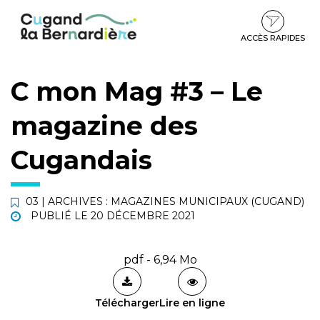
Gestion des traceurs
Aller
Aller
Aller
à
au
au
la
contenu
pied
ACCÈS RAPIDES
navigation
de
page
C mon Mag #3 – Le
magazine des
Cugandais
03 | ARCHIVES : MAGAZINES MUNICIPAUX (CUGAND)
PUBLIÉ LE
20 DÉCEMBRE 2021
pdf - 6,94 Mo
Télécharger
Lire en ligne