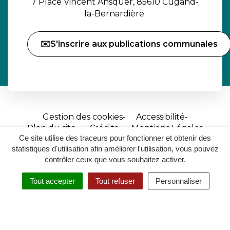
7 Place Vincent Ansquer, 85610 Cugand-
la-Bernardière.
✉️S'inscrire aux publications communales
Gestion des cookies
Accessibilité
Plan du site
Crédits
Mentions Légales
Ce site utilise des traceurs pour fonctionner et obtenir des
Site
statistiques d'utilisation afin améliorer l'utilisation, vous pouvez
réalisé
contrôler ceux que vous souhaitez activer.
par
Tout accepter
Tout refuser
Personnaliser
Inovagora
MENU
RECHERCHER
ACCESSIBILITÉ
(ouverture
dans
un
nouvel