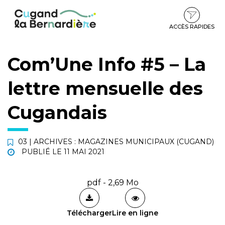
Gestion des traceurs
Aller
Aller
Aller
à
au
au
la
contenu
pied
ACCÈS RAPIDES
navigation
de
page
Com’Une Info #5 – La
lettre mensuelle des
Cugandais
03 | ARCHIVES : MAGAZINES MUNICIPAUX (CUGAND)
PUBLIÉ LE
11 MAI 2021
pdf - 2,69 Mo
Télécharger
Lire en ligne