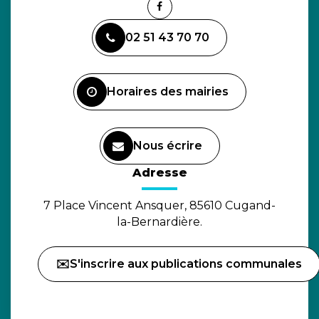
Lien
vers
02 51 43 70 70
le
compte
Facebook
Horaires des mairies
Nous écrire
(ouverture dans un nouvel o
Adresse
7 Place Vincent Ansquer, 85610 Cugand-
la-Bernardière.
✉️S'inscrire aux publications communales