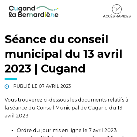
Gestion des traceurs
Aller
Aller
Aller
à
au
au
la
contenu
pied
ACCÈS RAPIDES
navigation
de
page
Séance du conseil
municipal du 13 avril
2023 | Cugand
PUBLIÉ LE
07 AVRIL 2023
Vous trouverez ci-dessous les documents relatifs à
la séance du Conseil Municipal de Cugand du 13
avril 2023 :
Ordre du jour mis en ligne le 7 avril 2023