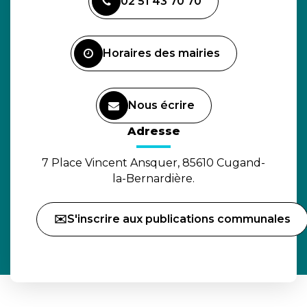
02 51 43 70 70
le
compte
Facebook
Horaires des mairies
Nous écrire
(ouverture dans un nouvel o
Adresse
7 Place Vincent Ansquer, 85610 Cugand-
la-Bernardière.
✉️S'inscrire aux publications communales