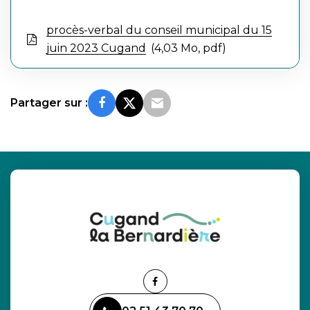
procès-verbal du conseil municipal du 15
juin 2023 Cugand
4,03 Mo, pdf
Partager sur :
Lien
vers