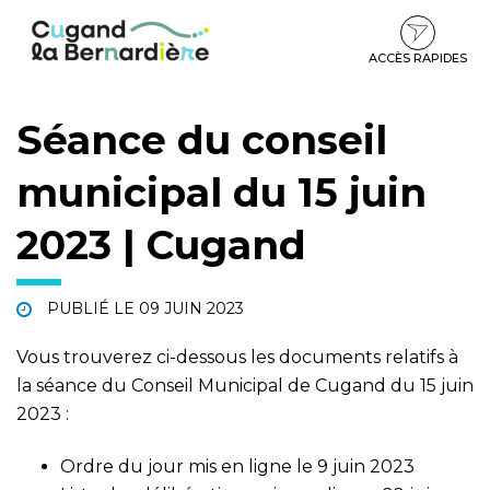
Gestion des traceurs
Aller
Aller
Aller
à
au
au
la
contenu
pied
ACCÈS RAPIDES
navigation
de
page
Séance du conseil
municipal du 15 juin
2023 | Cugand
PUBLIÉ LE
09 JUIN 2023
Vous trouverez ci-dessous les documents relatifs à
la séance du Conseil Municipal de Cugand du 15 juin
2023 :
Ordre du jour mis en ligne le 9 juin 2023