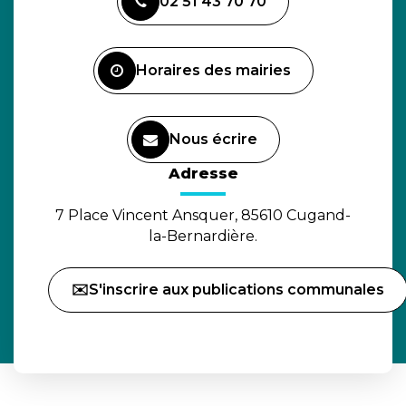
02 51 43 70 70
le
compte
Facebook
Horaires des mairies
Nous écrire
(ouverture dans un nouvel o
Adresse
7 Place Vincent Ansquer, 85610 Cugand-
la-Bernardière.
✉️S'inscrire aux publications communales