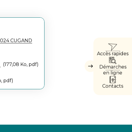
ACCÈ
l 2024 CUGAND
Accès rapides
DIRE
d
177,08 Ko, pdf
Démarches
Masquer
les
en ligne
accès
, pdf
directs
Contacts