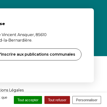
se
e Vincent Ansquer, 85610
-la-Bernardière.
'inscrire aux publications communales
ions Légales
x que
Tout accepter
Tout refuser
Personnaliser