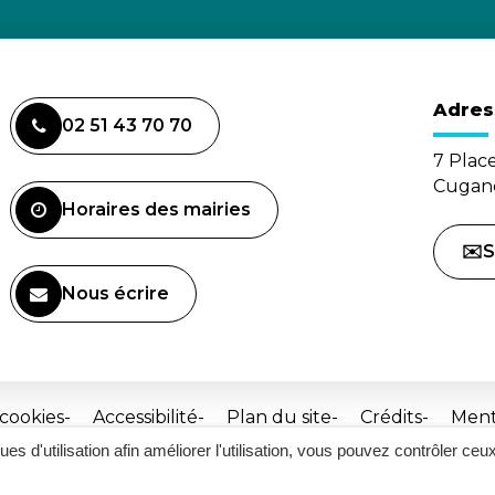
Adres
02 51 43 70 70
7 Plac
Cugand
Horaires des mairies
✉️S
Nous écrire
(ouverture dans un nouvel onglet)
 cookies
Accessibilité
Plan du site
Crédits
Ment
ques d'utilisation afin améliorer l'utilisation, vous pouvez contrôler ceu
Site
réalisé