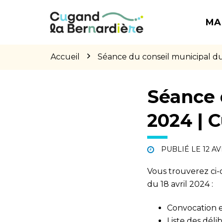
Gestion des traceurs
Aller
Aller
Aller
à
au
au
MA
la
contenu
pied
navigation
de
page
Accueil
Séance du conseil municipal du
Séance d
2024 | 
PUBLIÉ LE
12 AV
Vous trouverez ci-
du 18 avril 2024 :
Convocation et
Liste des déli