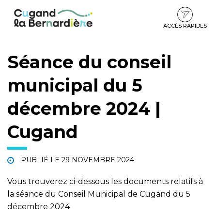
Gestion des traceurs
Aller
Aller
Aller
à
au
au
la
contenu
pied
ACCÈS RAPIDES
navigation
de
page
Séance du conseil
municipal du 5
décembre 2024 |
Cugand
PUBLIÉ LE
29 NOVEMBRE 2024
Vous trouverez ci-dessous les documents relatifs à
la séance du Conseil Municipal de Cugand du 5
décembre 2024