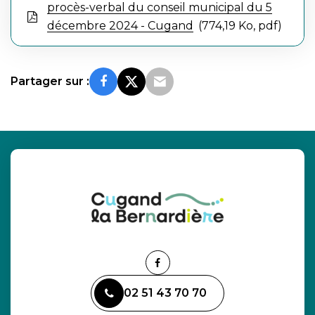
procès-verbal du conseil municipal du 5
décembre 2024 - Cugand
774,19 Ko, pdf
Partager sur :
Lien
vers
02 51 43 70 70
le
compte