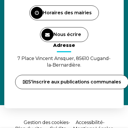
Facebook
Horaires des mairies
Nous écrire
(ouverture dans un nouvel o
Adresse
7 Place Vincent Ansquer, 85610 Cugand-
la-Bernardière.
✉️S'inscrire aux publications communales
Gestion des cookies
Accessibilité