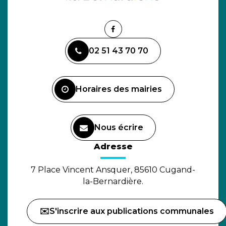
Lien
vers
02 51 43 70 70
le
compte
Facebook
Horaires des mairies
Nous écrire
(ouverture dans un nouvel o
Adresse
7 Place Vincent Ansquer, 85610 Cugand-
la-Bernardière.
✉️S'inscrire aux publications communales