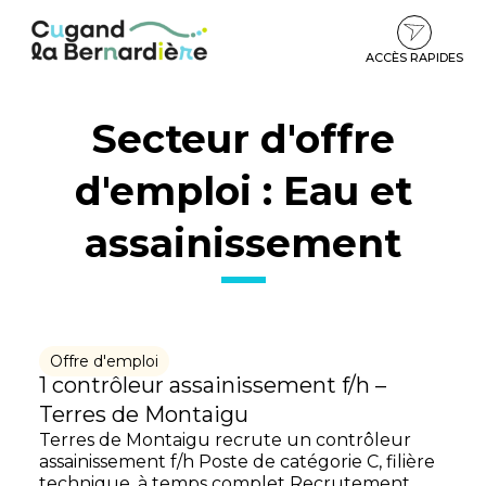
Gestion des traceurs
Aller
Aller
Aller
à
au
au
la
contenu
pied
ACCÈS RAPIDES
navigation
de
page
Secteur d'offre
d'emploi :
Eau et
assainissement
Offre d'emploi
1 contrôleur assainissement f/h –
Terres de Montaigu
Terres de Montaigu recrute un contrôleur
assainissement f/h Poste de catégorie C, filière
technique, à temps complet Recrutement