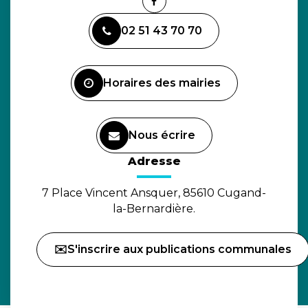
Lien
vers
02 51 43 70 70
le
compte
Facebook
Horaires des mairies
Nous écrire
(ouverture dans un nouvel o
Adresse
7 Place Vincent Ansquer, 85610 Cugand-
la-Bernardière.
✉️S'inscrire aux publications communales