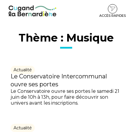
Gestion des traceurs
Aller
Aller
Aller
à
au
au
la
contenu
pied
ACCÈS RAPIDES
navigation
de
page
Thème :
Musique
Actualité
Le Conservatoire Intercommunal
ouvre ses portes
Le Conservatoire ouvre ses portes le samedi 21
juin de 10h à 13h, pour faire découvrir son
univers avant les inscriptions.
Actualité