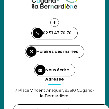
Lien
vers
02 51 43 70 70
le
compte
Facebook
Horaires des mairies
Nous écrire
(ouverture dans un nouvel o
Adresse
7 Place Vincent Ansquer, 85610 Cugand-
la-Bernardière.