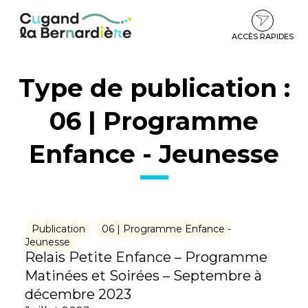
Gestion des traceurs
Aller
Aller
Aller
à
au
au
la
contenu
pied
ACCÈS RAPIDES
navigation
de
page
Type de publication :
06 | Programme
Enfance - Jeunesse
Publication
06 | Programme Enfance -
Jeunesse
Relais Petite Enfance – Programme
Matinées et Soirées – Septembre à
décembre 2023