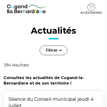
Gestion des traceurs
Aller
Aller
Aller
à
au
au
la
contenu
pied
ACCÈS RAPIDES
navigation
de
page
Actualités
Filtrer
394 résultats
Consultez les actualités de Cugand-la-
Bernardiere et de son territoire !
Séance du Conseil municipal jeudi 4
juillet