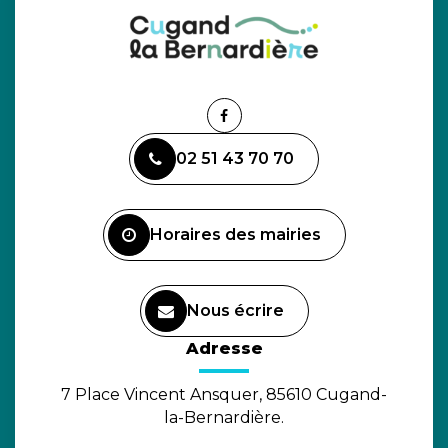
Lien
vers
02 51 43 70 70
le
compte
Facebook
Horaires des mairies
Nous écrire
(ouverture dans un nouvel o
Adresse
7 Place Vincent Ansquer, 85610 Cugand-
la-Bernardière.