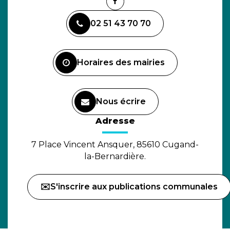
Lien
vers
02 51 43 70 70
le
compte
Facebook
Horaires des mairies
Nous écrire
(ouverture dans un nouvel o
Adresse
7 Place Vincent Ansquer, 85610 Cugand-
la-Bernardière.
✉️S'inscrire aux publications communales