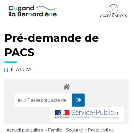
Gestion des traceurs
Aller
Aller
Aller
à
au
au
la
contenu
pied
ACCÈS RAPIDES
navigation
de
page
Pré-demande de
PACS
ÉTAT CIVIL
Accueil particuliers
Famille - Scolarité
Pacte civil de
>
>