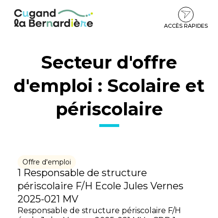
Gestion des traceurs
Aller
Aller
Aller
à
au
au
la
contenu
pied
ACCÈS RAPIDES
navigation
de
page
Secteur d'offre
d'emploi :
Scolaire et
périscolaire
Offre d'emploi
1 Responsable de structure
périscolaire F/H Ecole Jules Vernes
2025-021 MV
Responsable de structure périscolaire F/H