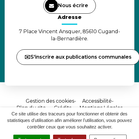
Nous écrire
(ouverture dans un nouvel o
Adresse
7 Place Vincent Ansquer, 85610 Cugand-
la-Bernardière.
✉️S'inscrire aux publications communales
Gestion des cookies
Accessibilité
Plan du site
Crédits
Mentions Légales
Ce site utilise des traceurs pour fonctionner et obtenir des
Site
statistiques d'utilisation afin améliorer l'utilisation, vous pouvez
réalisé
contrôler ceux que vous souhaitez activer.
par