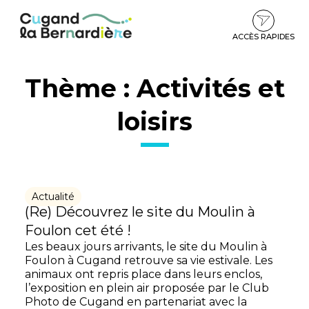
Gestion des traceurs
Aller
Aller
Aller
à
au
au
la
contenu
pied
ACCÈS RAPIDES
navigation
de
page
Thème :
Activités et
loisirs
Actualité
(Re) Découvrez le site du Moulin à
Foulon cet été !
Les beaux jours arrivants, le site du Moulin à
Foulon à Cugand retrouve sa vie estivale. Les
animaux ont repris place dans leurs enclos,
l’exposition en plein air proposée par le Club
Photo de Cugand en partenariat avec la